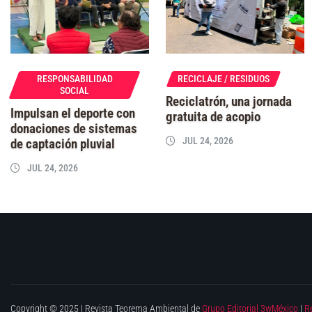
RESPONSABILIDAD
RECICLAJE / RESIDUOS
SOCIAL
Reciclatrón, una jornada
Impulsan el deporte con
gratuita de acopio
donaciones de sistemas
JUL 24, 2026
de captación pluvial
JUL 24, 2026
Copyright © 2025 | Revista Teorema Ambiental de
Grupo Editorial 3wMéxico
|
R