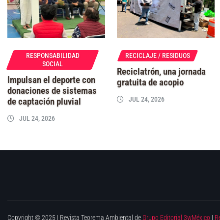
RESPONSABILIDAD
RECICLAJE / RESIDUOS
SOCIAL
Reciclatrón, una jornada
Impulsan el deporte con
gratuita de acopio
donaciones de sistemas
JUL 24, 2026
de captación pluvial
JUL 24, 2026
Copyright © 2025 | Revista Teorema Ambiental de
Grupo Editorial 3wMéxico
|
R