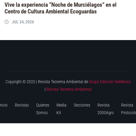
Vive la experiencia “Noche de Murciélagos” en el
Centro de Cultura Ambiental Ecoguardas
JUL 24, 2026
Copyright © 2025 | Revista Teorema Ambiental de
Grupo Editorial 3wMéxico
|
Revista Teorema Ambiental
Inicio
Revistas
Quienes
Media
Secciones
Revista
Revista
Somos
Kit
2000Agro
Protocol