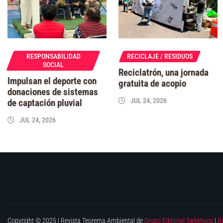
RESPONSABILIDAD
RECICLAJE / RESIDUOS
SOCIAL
Reciclatrón, una jornada
Impulsan el deporte con
gratuita de acopio
donaciones de sistemas
JUL 24, 2026
de captación pluvial
JUL 24, 2026
Copyright © 2025 | Revista Teorema Ambiental de
Grupo Editorial 3wMéxico
|
R