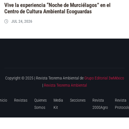
Vive la experiencia “Noche de Murciélagos” en el
Centro de Cultura Ambiental Ecoguardas
JUL 24, 2026
Copyright © 2025 | Revista Teorema Ambiental de
Grupo Editorial 3wMéxico
|
Revista Teorema Ambiental
Inicio
Revistas
Quienes
Media
Secciones
Revista
Revista
Somos
Kit
2000Agro
Protocol