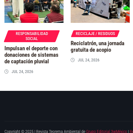
RESPONSABILIDAD
RECICLAJE / RESIDUOS
SOCIAL
Reciclatrón, una jornada
Impulsan el deporte con
gratuita de acopio
donaciones de sistemas
JUL 24, 2026
de captación pluvial
JUL 24, 2026
Copyright © 2025 | Revista Teorema Ambiental de
Grupo Editorial 3wMéxico
|
R