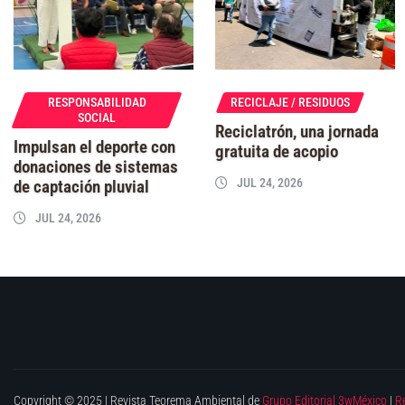
RESPONSABILIDAD
RECICLAJE / RESIDUOS
SOCIAL
Reciclatrón, una jornada
Impulsan el deporte con
gratuita de acopio
donaciones de sistemas
JUL 24, 2026
de captación pluvial
JUL 24, 2026
Copyright © 2025 | Revista Teorema Ambiental de
Grupo Editorial 3wMéxico
|
R