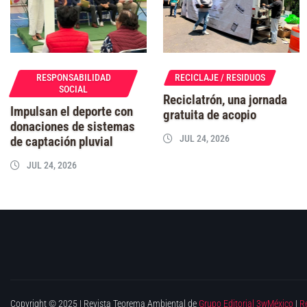
RESPONSABILIDAD
RECICLAJE / RESIDUOS
SOCIAL
Reciclatrón, una jornada
Impulsan el deporte con
gratuita de acopio
donaciones de sistemas
JUL 24, 2026
de captación pluvial
JUL 24, 2026
Copyright © 2025 | Revista Teorema Ambiental de
Grupo Editorial 3wMéxico
|
R