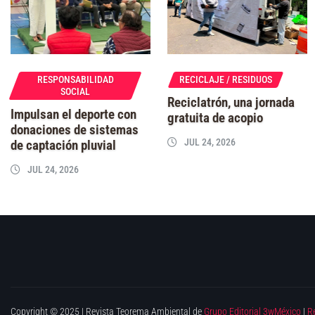
RESPONSABILIDAD
RECICLAJE / RESIDUOS
SOCIAL
Reciclatrón, una jornada
Impulsan el deporte con
gratuita de acopio
donaciones de sistemas
JUL 24, 2026
de captación pluvial
JUL 24, 2026
Copyright © 2025 | Revista Teorema Ambiental de
Grupo Editorial 3wMéxico
|
R