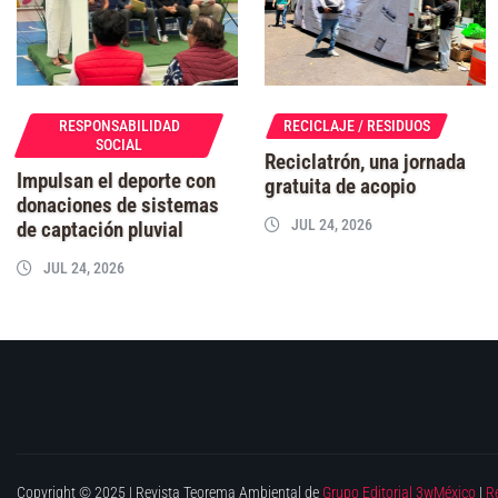
RESPONSABILIDAD
RECICLAJE / RESIDUOS
SOCIAL
Reciclatrón, una jornada
Impulsan el deporte con
gratuita de acopio
donaciones de sistemas
JUL 24, 2026
de captación pluvial
JUL 24, 2026
Copyright © 2025 | Revista Teorema Ambiental de
Grupo Editorial 3wMéxico
|
R