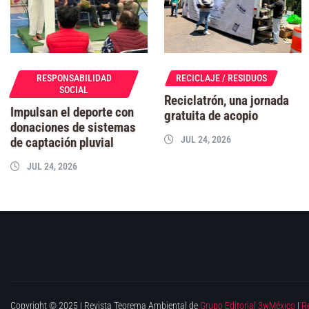
RESPONSABILIDAD
RECICLAJE / RESIDUOS
SOCIAL
Reciclatrón, una jornada
Impulsan el deporte con
gratuita de acopio
donaciones de sistemas
JUL 24, 2026
de captación pluvial
JUL 24, 2026
Copyright © 2025 | Revista Teorema Ambiental de
Grupo Editorial 3wMéxico
|
R