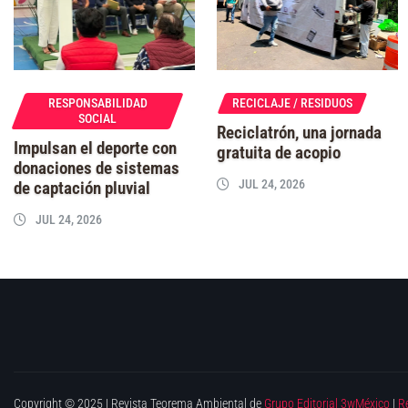
RESPONSABILIDAD
RECICLAJE / RESIDUOS
SOCIAL
Reciclatrón, una jornada
Impulsan el deporte con
gratuita de acopio
donaciones de sistemas
JUL 24, 2026
de captación pluvial
JUL 24, 2026
Copyright © 2025 | Revista Teorema Ambiental de
Grupo Editorial 3wMéxico
|
R