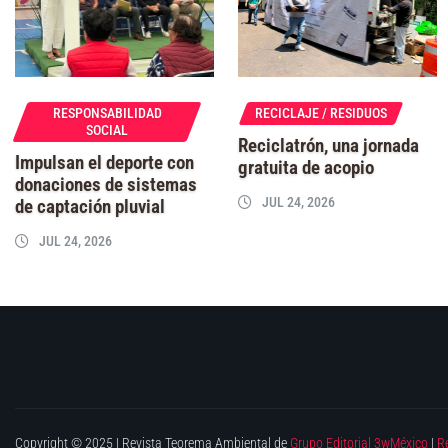
RESPONSABILIDAD
RECICLAJE / RESIDUOS
SOCIAL
Reciclatrón, una jornada
Impulsan el deporte con
gratuita de acopio
donaciones de sistemas
JUL 24, 2026
de captación pluvial
JUL 24, 2026
Copyright © 2025 | Revista Teorema Ambiental de
Grupo Editorial 3wMéxico
|
R