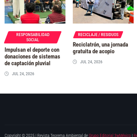
RESPONSABILIDAD
RECICLAJE / RESIDUOS
SOCIAL
Reciclatrón, una jornada
Impulsan el deporte con
gratuita de acopio
donaciones de sistemas
JUL 24, 2026
de captación pluvial
JUL 24, 2026
Copyright © 2025 | Revista Teorema Ambiental de
Grupo Editorial 3wMéxico
|
R