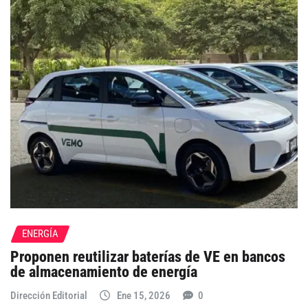
ENERGÍA
Proponen reutilizar baterías de VE en bancos
de almacenamiento de energía
Dirección Editorial
Ene 15, 2026
0