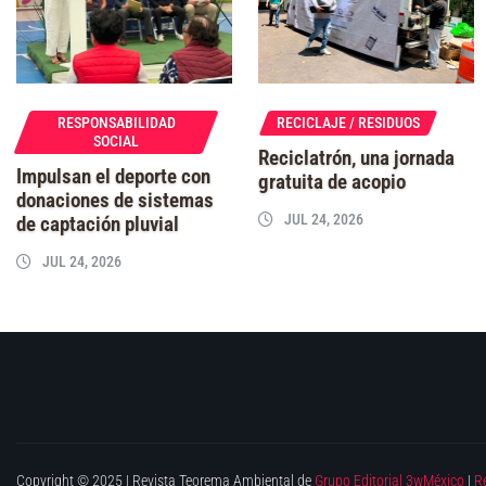
RESPONSABILIDAD
RECICLAJE / RESIDUOS
SOCIAL
Reciclatrón, una jornada
Impulsan el deporte con
gratuita de acopio
donaciones de sistemas
JUL 24, 2026
de captación pluvial
JUL 24, 2026
Copyright © 2025 | Revista Teorema Ambiental de
Grupo Editorial 3wMéxico
|
R