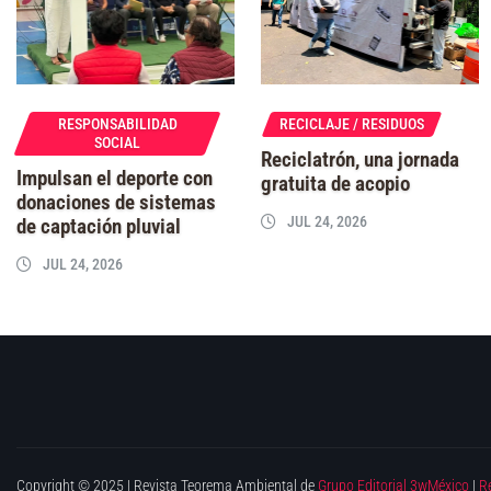
RESPONSABILIDAD
RECICLAJE / RESIDUOS
SOCIAL
Reciclatrón, una jornada
Impulsan el deporte con
gratuita de acopio
donaciones de sistemas
JUL 24, 2026
de captación pluvial
JUL 24, 2026
Copyright © 2025 | Revista Teorema Ambiental de
Grupo Editorial 3wMéxico
|
R