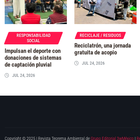
RESPONSABILIDAD
RECICLAJE / RESIDUOS
SOCIAL
Reciclatrón, una jornada
Impulsan el deporte con
gratuita de acopio
donaciones de sistemas
JUL 24, 2026
de captación pluvial
JUL 24, 2026
Copyright © 2025 | Revista Teorema Ambiental de
Grupo Editorial 3wMéxico
|
R