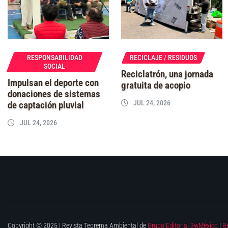
RESPONSABILIDAD
RECICLAJE / RESIDUOS
SOCIAL
Reciclatrón, una jornada
Impulsan el deporte con
gratuita de acopio
donaciones de sistemas
JUL 24, 2026
de captación pluvial
JUL 24, 2026
Copyright © 2025 | Revista Teorema Ambiental de
Grupo Editorial 3wMéxico
|
R