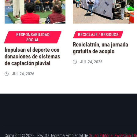
RESPONSABILIDAD
RECICLAJE / RESIDUOS
SOCIAL
Reciclatrón, una jornada
Impulsan el deporte con
gratuita de acopio
donaciones de sistemas
JUL 24, 2026
de captación pluvial
JUL 24, 2026
Copyright © 2025 | Revista Teorema Ambiental de
Grupo Editorial 3wMéxico
|
R