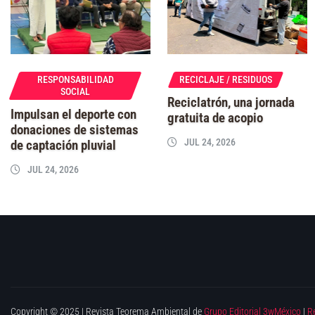
RESPONSABILIDAD
RECICLAJE / RESIDUOS
SOCIAL
Reciclatrón, una jornada
Impulsan el deporte con
gratuita de acopio
donaciones de sistemas
JUL 24, 2026
de captación pluvial
JUL 24, 2026
Copyright © 2025 | Revista Teorema Ambiental de
Grupo Editorial 3wMéxico
|
R