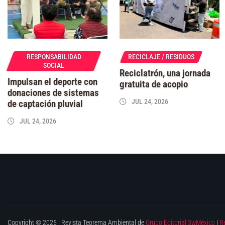
RESPONSABILIDAD
RECICLAJE / RESIDUOS
SOCIAL
Reciclatrón, una jornada
Impulsan el deporte con
gratuita de acopio
donaciones de sistemas
JUL 24, 2026
de captación pluvial
JUL 24, 2026
Copyright © 2025 | Revista Teorema Ambiental de
Grupo Editorial 3wMéxico
|
R