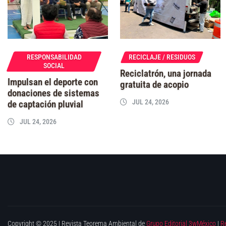
RESPONSABILIDAD
RECICLAJE / RESIDUOS
SOCIAL
Reciclatrón, una jornada
Impulsan el deporte con
gratuita de acopio
donaciones de sistemas
JUL 24, 2026
de captación pluvial
JUL 24, 2026
Copyright © 2025 | Revista Teorema Ambiental de
Grupo Editorial 3wMéxico
|
R