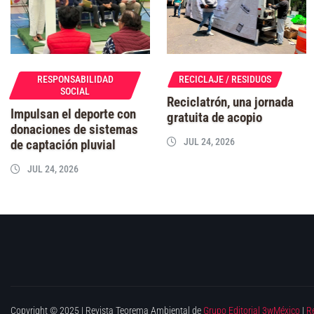
RESPONSABILIDAD
RECICLAJE / RESIDUOS
SOCIAL
Reciclatrón, una jornada
Impulsan el deporte con
gratuita de acopio
donaciones de sistemas
JUL 24, 2026
de captación pluvial
JUL 24, 2026
Copyright © 2025 | Revista Teorema Ambiental de
Grupo Editorial 3wMéxico
|
R