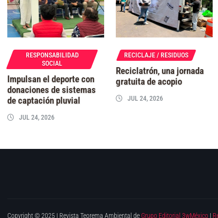
RESPONSABILIDAD
RECICLAJE / RESIDUOS
SOCIAL
Reciclatrón, una jornada
Impulsan el deporte con
gratuita de acopio
donaciones de sistemas
JUL 24, 2026
de captación pluvial
JUL 24, 2026
Copyright © 2025 | Revista Teorema Ambiental de
Grupo Editorial 3wMéxico
|
R