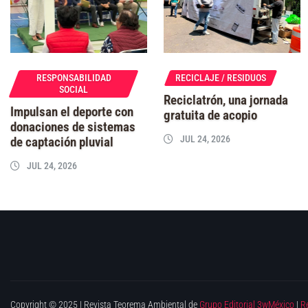
RESPONSABILIDAD
RECICLAJE / RESIDUOS
SOCIAL
Reciclatrón, una jornada
Impulsan el deporte con
gratuita de acopio
donaciones de sistemas
JUL 24, 2026
de captación pluvial
JUL 24, 2026
Copyright © 2025 | Revista Teorema Ambiental de
Grupo Editorial 3wMéxico
|
R