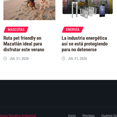
MASCOTAS
ENERGÍA
Ruta pet friendly en
La industria energética
Mazatlán ideal para
así se está protegiendo
disfrutar este verano
para no detenerse
JUL 21, 2026
JUL 21, 2026
evista Teorema Ambiental
Inicio
Revistas
Quienes S