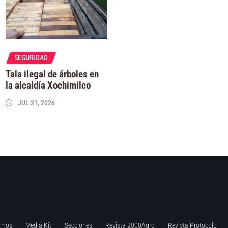
SEGURIDAD
Tala ilegal de árboles en
la alcaldía Xochimilco
JUL 21, 2026
omos
Media Kit
Secciones
Revista 2000Agro
Revista Protocolo