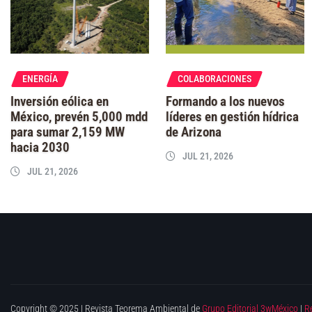
ENERGÍA
COLABORACIONES
Inversión eólica en
Formando a los nuevos
México, prevén 5,000 mdd
líderes en gestión hídrica
para sumar 2,159 MW
de Arizona
hacia 2030
JUL 21, 2026
JUL 21, 2026
Copyright © 2025 | Revista Teorema Ambiental de
Grupo Editorial 3wMéxico
|
R