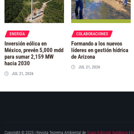
ENERGÍA
COLABORACIONES
Inversión eólica en
Formando a los nuevos
México, prevén 5,000 mdd
líderes en gestión hídrica
para sumar 2,159 MW
de Arizona
hacia 2030
JUL 21, 2026
JUL 21, 2026
Copyright © 2025 | Revista Teorema Ambiental de
Grupo Editorial 3wMéxico
|
R