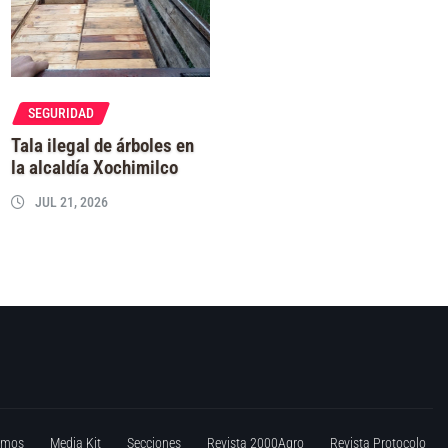
SEGURIDAD
Tala ilegal de árboles en
la alcaldía Xochimilco
JUL 21, 2026
omos
Media Kit
Secciones
Revista 2000Agro
Revista Protocolo