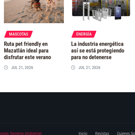
MASCOTAS
ENERGÍA
Ruta pet friendly en
La industria energética
Mazatlán ideal para
así se está protegiendo
disfrutar este verano
para no detenerse
JUL 21, 2026
JUL 21, 2026
evista Teorema Ambiental
Inicio
Revistas
Quienes S