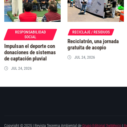
RESPONSABILIDAD
RECICLAJE / RESIDUOS
SOCIAL
Reciclatrón, una jornada
Impulsan el deporte con
gratuita de acopio
donaciones de sistemas
JUL 24, 2026
de captación pluvial
JUL 24, 2026
Copyright © 2025 | Revista Teorema Ambiental de
Grupo Editorial 3wMéxico
|
R