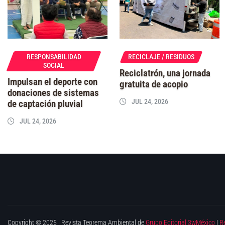
RESPONSABILIDAD
RECICLAJE / RESIDUOS
SOCIAL
Reciclatrón, una jornada
Impulsan el deporte con
gratuita de acopio
donaciones de sistemas
JUL 24, 2026
de captación pluvial
JUL 24, 2026
Copyright © 2025 | Revista Teorema Ambiental de
Grupo Editorial 3wMéxico
|
R