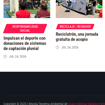
RESPONSABILIDAD
RECICLAJE / RESIDUOS
SOCIAL
Reciclatrón, una jornada
Impulsan el deporte con
gratuita de acopio
donaciones de sistemas
JUL 24, 2026
de captación pluvial
JUL 24, 2026
Copyright © 2025 | Revista Teorema Ambiental de
Grupo Editorial 3wMéxico
|
R