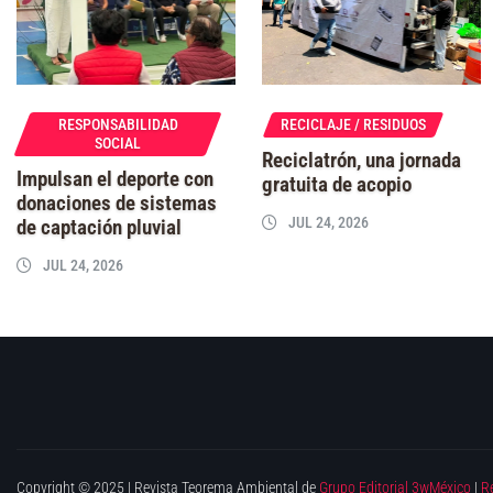
RESPONSABILIDAD
RECICLAJE / RESIDUOS
SOCIAL
Reciclatrón, una jornada
Impulsan el deporte con
gratuita de acopio
donaciones de sistemas
JUL 24, 2026
de captación pluvial
JUL 24, 2026
Copyright © 2025 | Revista Teorema Ambiental de
Grupo Editorial 3wMéxico
|
R