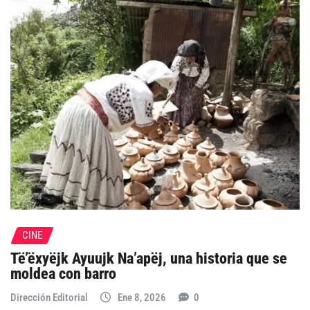
CINE
Të’ëxyëjk Ayuujk Na’apëj, una historia que se
moldea con barro
Dirección Editorial
Ene 8, 2026
0