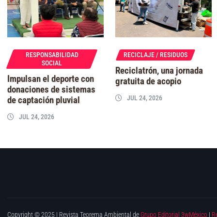
RESPONSABILIDAD
RECICLAJE / RESIDUOS
SOCIAL
Reciclatrón, una jornada
Impulsan el deporte con
gratuita de acopio
donaciones de sistemas
JUL 24, 2026
de captación pluvial
JUL 24, 2026
Copyright © 2025 | Revista Teorema Ambiental de
Grupo Editorial 3wMéxico
|
R