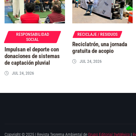
RESPONSABILIDAD
RECICLAJE / RESIDUOS
SOCIAL
Reciclatrón, una jornada
Impulsan el deporte con
gratuita de acopio
donaciones de sistemas
JUL 24, 2026
de captación pluvial
JUL 24, 2026
Copyright © 2025 | Revista Teorema Ambiental de
Grupo Editorial 3wMéxico
|
R