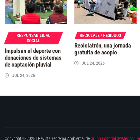
RESPONSABILIDAD
RECICLAJE / RESIDUOS
SOCIAL
Reciclatrón, una jornada
Impulsan el deporte con
gratuita de acopio
donaciones de sistemas
JUL 24, 2026
de captación pluvial
JUL 24, 2026
Copyright © 2025 | Revista Teorema Ambiental de
Grupo Editorial 3wMéxico
|
R