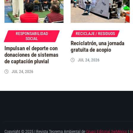
RESPONSABILIDAD
RECICLAJE / RESIDUOS
SOCIAL
Reciclatrón, una jornada
Impulsan el deporte con
gratuita de acopio
donaciones de sistemas
JUL 24, 2026
de captación pluvial
JUL 24, 2026
Copyright © 2025 | Revista Teorema Ambiental de
Grupo Editorial 3wMéxico
|
R