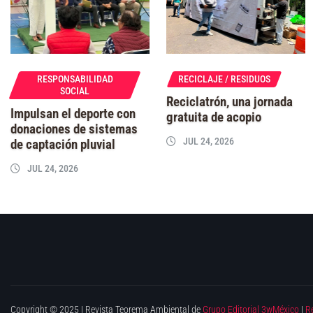
RESPONSABILIDAD
RECICLAJE / RESIDUOS
SOCIAL
Reciclatrón, una jornada
Impulsan el deporte con
gratuita de acopio
donaciones de sistemas
JUL 24, 2026
de captación pluvial
JUL 24, 2026
Copyright © 2025 | Revista Teorema Ambiental de
Grupo Editorial 3wMéxico
|
R