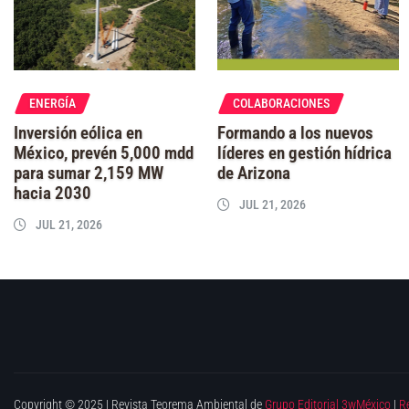
ENERGÍA
COLABORACIONES
Inversión eólica en
Formando a los nuevos
México, prevén 5,000 mdd
líderes en gestión hídrica
para sumar 2,159 MW
de Arizona
hacia 2030
JUL 21, 2026
JUL 21, 2026
Copyright © 2025 | Revista Teorema Ambiental de
Grupo Editorial 3wMéxico
|
R