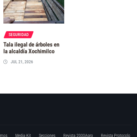
SEGURIDAD
Tala ilegal de árboles en
la alcaldía Xochimilco
JUL 21, 2026
omos
Media Kit
Secciones
Revista 2000Agro
Revista Protocolo