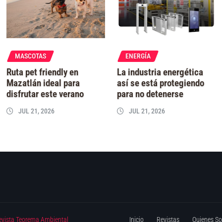
MASCOTAS
ENERGÍA
Ruta pet friendly en
La industria energética
Mazatlán ideal para
así se está protegiendo
disfrutar este verano
para no detenerse
JUL 21, 2026
JUL 21, 2026
evista Teorema Ambiental
Inicio
Revistas
Quienes S