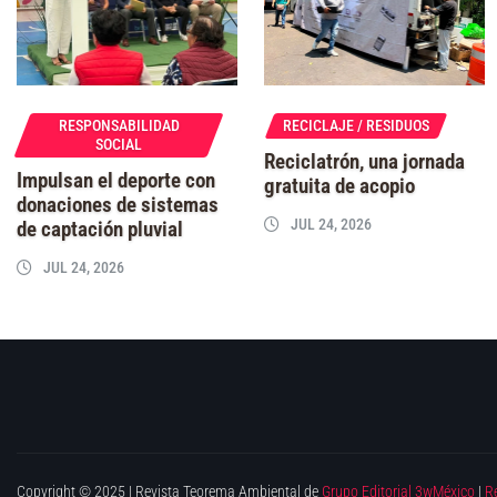
RESPONSABILIDAD
RECICLAJE / RESIDUOS
SOCIAL
Reciclatrón, una jornada
Impulsan el deporte con
gratuita de acopio
donaciones de sistemas
JUL 24, 2026
de captación pluvial
JUL 24, 2026
Copyright © 2025 | Revista Teorema Ambiental de
Grupo Editorial 3wMéxico
|
R