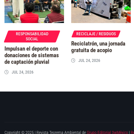
RESPONSABILIDAD
RECICLAJE / RESIDUOS
SOCIAL
Reciclatrón, una jornada
Impulsan el deporte con
gratuita de acopio
donaciones de sistemas
JUL 24, 2026
de captación pluvial
JUL 24, 2026
Copyright © 2025 | Revista Teorema Ambiental de
Grupo Editorial 3wMéxico
|
R