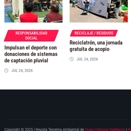
RESPONSABILIDAD
RECICLAJE / RESIDUOS
SOCIAL
Reciclatrón, una jornada
Impulsan el deporte con
gratuita de acopio
donaciones de sistemas
JUL 24, 2026
de captación pluvial
JUL 24, 2026
Copyright © 2025 | Revista Teorema Ambiental de
Grupo Editorial 3wMéxico
|
R