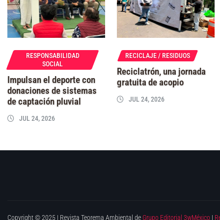
RESPONSABILIDAD
RECICLAJE / RESIDUOS
SOCIAL
Reciclatrón, una jornada
Impulsan el deporte con
gratuita de acopio
donaciones de sistemas
JUL 24, 2026
de captación pluvial
JUL 24, 2026
Copyright © 2025 | Revista Teorema Ambiental de
Grupo Editorial 3wMéxico
|
R