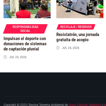
RESPONSABILIDAD
RECICLAJE / RESIDUOS
SOCIAL
Reciclatrón, una jornada
Impulsan el deporte con
gratuita de acopio
donaciones de sistemas
JUL 24, 2026
de captación pluvial
JUL 24, 2026
Copyright © 2025 | Revista Teorema Ambiental de
Grupo Editorial 3wMéxico
|
R