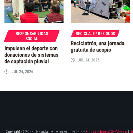
RESPONSABILIDAD
RECICLAJE / RESIDUOS
SOCIAL
Reciclatrón, una jornada
Impulsan el deporte con
gratuita de acopio
donaciones de sistemas
JUL 24, 2026
de captación pluvial
JUL 24, 2026
Copyright © 2025 | Revista Teorema Ambiental de
Grupo Editorial 3wMéxico
|
R