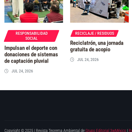
RESPONSABILIDAD
RECICLAJE / RESIDUOS
SOCIAL
Reciclatrón, una jornada
Impulsan el deporte con
gratuita de acopio
donaciones de sistemas
JUL 24, 2026
de captación pluvial
JUL 24, 2026
Copyright © 2025 | Revista Teorema Ambiental de
Grupo Editorial 3wMéxico
|
R