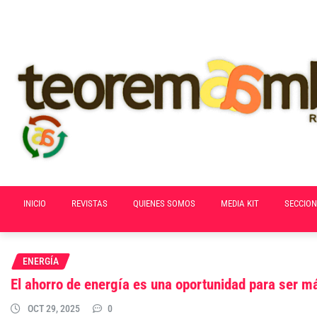
Skip
to
content
INICIO
REVISTAS
QUIENES SOMOS
MEDIA KIT
SECCION
ENERGÍA
El ahorro de energía es una oportunidad para ser m
OCT 29, 2025
0