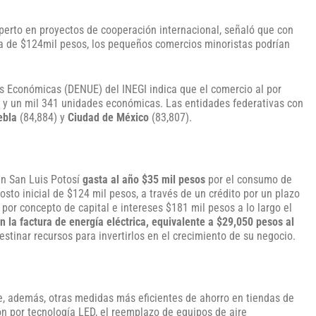
perto en proyectos de cooperación internacional, señaló que con
a de $124mil pesos, los pequeños comercios minoristas podrían
s Económicas (DENUE) del INEGI indica que el comercio al por
a y un mil 341 unidades económicas. Las entidades federativas con
ebla
(84,884) y
Ciudad de México
(83,807).
en San Luis Potosí
gasta al año $35 mil pesos
por el consumo de
costo inicial de $124 mil pesos, a través de un crédito por un plazo
á por concepto de capital e intereses $181 mil pesos a lo largo el
 la factura de energía eléctrica, equivalente a $29,050 pesos al
stinar recursos para invertirlos en el crecimiento de su negocio.
 además, otras medidas más eficientes de ahorro en tiendas de
ón por tecnología LED, el reemplazo de equipos de aire