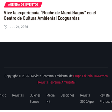
AGENDA DE EVENTOS
Vive la experiencia “Noche de Murciélagos” en el
Centro de Cultura Ambiental Ecoguardas
JUL 24, 2026
Copyright © 2025 | Revista Teorema Ambiental de
Grupo Editorial 3wMéxico
|
Revista Teorema Ambiental
Inicio
Revistas
Quienes
Media
Secciones
Revista
Revista
Somos
Kit
2000Agro
Protocol