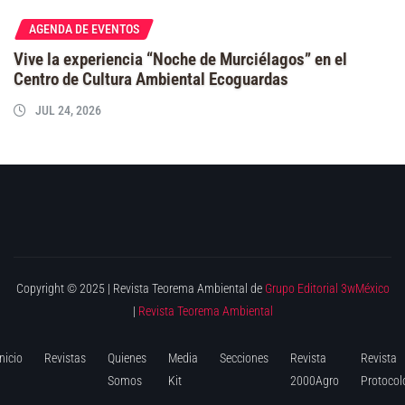
AGENDA DE EVENTOS
Vive la experiencia “Noche de Murciélagos” en el
Centro de Cultura Ambiental Ecoguardas
JUL 24, 2026
Copyright © 2025 | Revista Teorema Ambiental de
Grupo Editorial 3wMéxico
|
Revista Teorema Ambiental
Inicio
Revistas
Quienes
Media
Secciones
Revista
Revista
Somos
Kit
2000Agro
Protocol