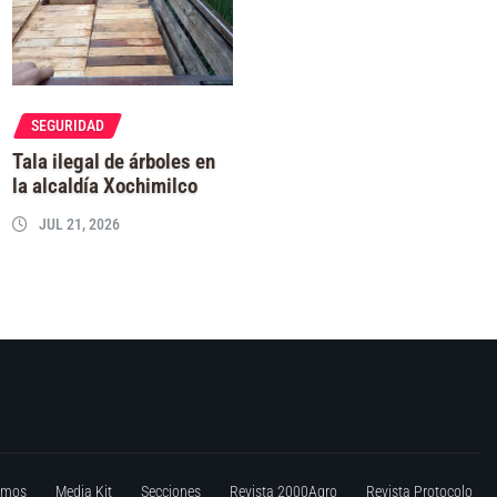
SEGURIDAD
Tala ilegal de árboles en
la alcaldía Xochimilco
JUL 21, 2026
omos
Media Kit
Secciones
Revista 2000Agro
Revista Protocolo