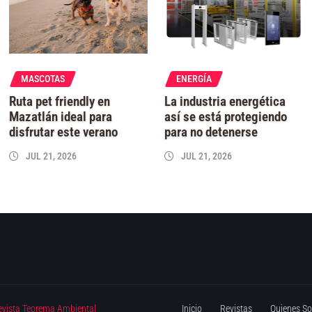
MASCOTAS
ENERGÍA
Ruta pet friendly en
La industria energética
Mazatlán ideal para
así se está protegiendo
disfrutar este verano
para no detenerse
JUL 21, 2026
JUL 21, 2026
evista Teorema Ambiental
Inicio
Revistas
Quienes S