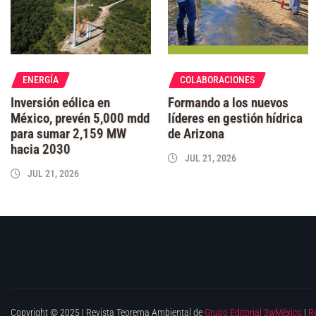
ENERGÍA
COLABORACIONES
Inversión eólica en
Formando a los nuevos
México, prevén 5,000 mdd
líderes en gestión hídrica
para sumar 2,159 MW
de Arizona
hacia 2030
JUL 21, 2026
JUL 21, 2026
Copyright © 2025 | Revista Teorema Ambiental de
Grupo Editorial 3wMéxico
|
R